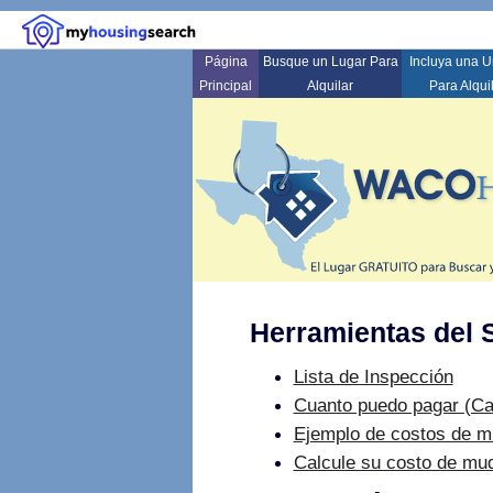
Página
Busque un Lugar Para
Incluya una 
Principal
Alquilar
Para Alqui
Herramientas del S
Lista de Inspección
Cuanto puedo pagar (Ca
Ejemplo de costos de 
Calcule su costo de mu